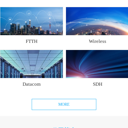
FTTH
Wireless
Datacom
SDH
MORE