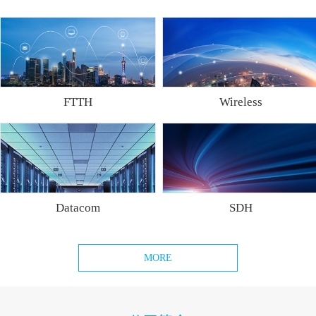
FTTH
Wireless
Datacom
SDH
MORE