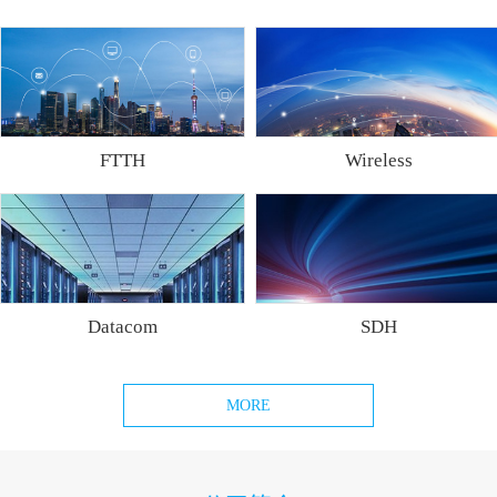
FTTH
Wireless
Datacom
SDH
MORE