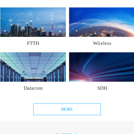
FTTH
Wireless
Datacom
SDH
MORE