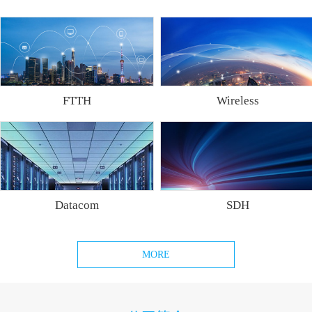
FTTH
Wireless
Datacom
SDH
MORE