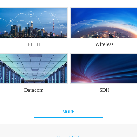
FTTH
Wireless
Datacom
SDH
MORE