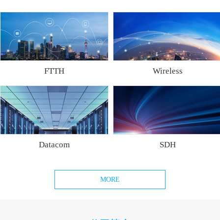
FTTH
Wireless
Datacom
SDH
MORE